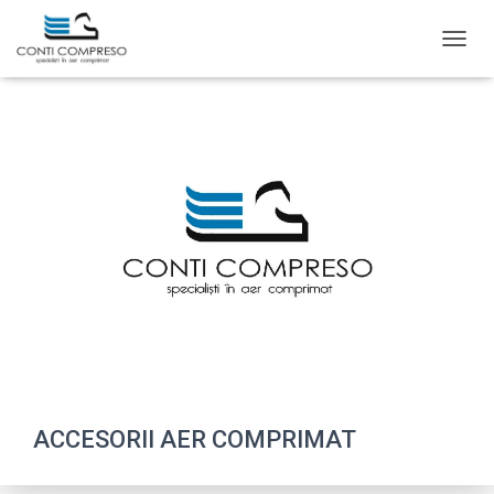
T
O
G
G
L
E
N
A
V
I
G
A
T
I
O
N
ACCESORII AER COMPRIMAT