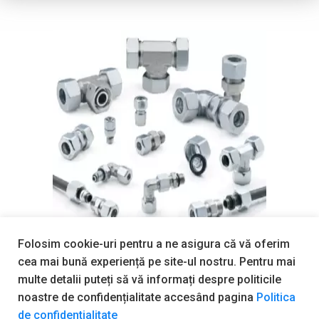
Folosim cookie-uri pentru a ne asigura că vă oferim
Accesorii COMEX
cea mai bună experiență pe site-ul nostru. Pentru mai
multe detalii puteți să vă informați despre politicile
Descarca Brosura
noastre de confidențialitate accesând pagina
Politica
de confidentialitate